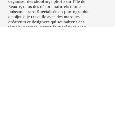
organiser des shootings photo sur l’île de
Beauté, dans des décors naturels d’une
puissance rare. Spécialisée en photographie
de bijoux, je travaille avec des marques,
créateurs et designers qui souhaitent des
visuels incarnés, narratifs et solaires. Mon
approche mêle direction artistique,
storytelling visuel et mise en scène poétique.
Chaque image est pensée pour traduire
l’essence de vos pièces dans un cadre à la
fois brut et raffiné.
→
←
DEMANDER UN DEVIS